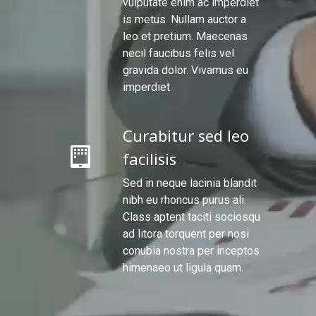
vulputate enim ac imperdiet
is metus. Nullam auctor a
leo et pretium. Maecenas
necil faucibus felis vel
gravida dolor. Vivamus eu
imperdiet.
Curabitur sed leo
facilisis
Sed in neque lacinia blandit
nibh eu rhoncus purus ali.
Class aptent taciti sociosqu
ad litora torquent per nosi
conubia nostra per inceptos
himenaeo ut ligula quam.