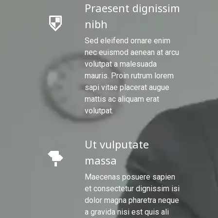
Praesent dignissim
nibh
Sed eleifend ornare enim
nec euismod aenean at arcu
volutpat a malesuada
mauris. Proin rutrum lorem
sapi vitae placerat augue
mattis ac aliquam erat
volutpat.
Ut vulputate
massa
Maecenas posuere sapien
et consectetur dignissim isi
dolor magna pharetra neque
a gravida nisi est quis ali