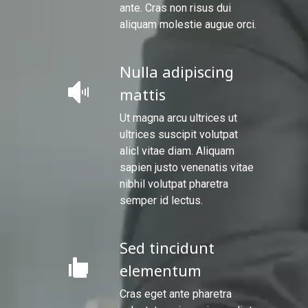
ante. Cras non risus dui
aliquam molestie augue orci.
Nulla adipiscing
mattis
Ut magna arcu ultrices ut
ultrices suscipit volutpat
alicl vitae diam. Aliquam
sapien justo venenatis vitae
nibhil volutpat pharetra
semper id lectus.
Sed tincidunt
elementum
Cras eget ante pharetra