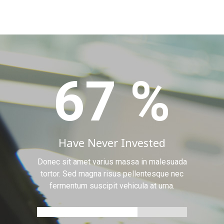
67
%
Have Never Invested
H
Donec sit amet varius massa in malesuada
In sagit
tortor. Sed magna risus pellentesque nec
euismod v
fermentum suscipit vehicula at urna.
faucibus